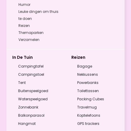
Humor
Leuke dingen om thuis
te doen
Reizen
Themaparken
Verzamelen
In De Tuin
Reizen
Campingtafel
Bagage
Campingstoel
Nekkussens
Tent
Powerbanks
Buitenspeelgoed
Toilettassen
Waterspeelgoed
Packing Cubes
Zonnebank
Travelmug
Balkonparasol
Koptelefoons
Hangmat
GPS trackers