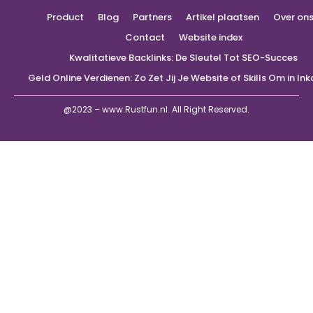
Product
Blog
Partners
Artikel plaatsen
Over on
Contact
Website index
Kwalitatieve Backlinks: De Sleutel Tot SEO-Succes
Geld Online Verdienen: Zo Zet Jij Je Website of Skills Om in I
@2023 – www.Rustfun.nl. All Right Reserved.