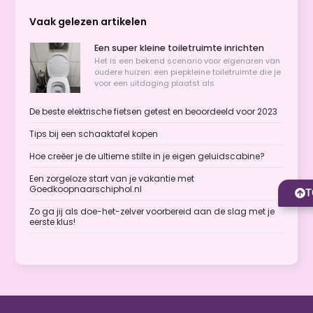
Vaak gelezen artikelen
Een super kleine toiletruimte inrichten
Het is een bekend scenario voor eigenaren van
oudere huizen: een piepkleine toiletruimte die je
voor een uitdaging plaatst als
De beste elektrische fietsen getest en beoordeeld voor 2023
Tips bij een schaaktafel kopen
Hoe creëer je de ultieme stilte in je eigen geluidscabine?
Een zorgeloze start van je vakantie met
Goedkoopnaarschiphol.nl
T
Zo ga jij als doe-het-zelver voorbereid aan de slag met je
eerste klus!