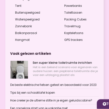
Tent
Powerbanks
Buitenspeelgoed
Toilettassen
Waterspeelgoed
Packing Cubes
Zonnebank
Travelmug
Balkonparasol
Koptelefoons
Hangmat
GPS trackers
Vaak gelezen artikelen
Een super kleine toiletruimte inrichten
Het is een bekend scenario voor eigenaren van
oudere huizen: een piepkleine toiletruimte die je
voor een uitdaging plaatst als
De beste elektrische fietsen getest en beoordeeld voor 2023
Tips bij een schaaktafel kopen
Hoe creëer je de ultieme stilte in je eigen geluidscabine?
T
Een zorgeloze start van je vakantie met