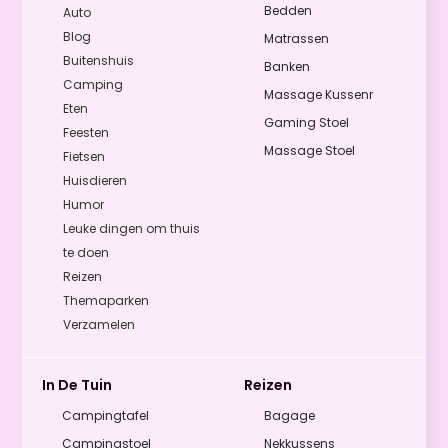
Bedden
Auto
Blog
Matrassen
Buitenshuis
Banken
Camping
Massage Kussenr
Eten
Gaming Stoel
Feesten
Massage Stoel
Fietsen
Huisdieren
Humor
Leuke dingen om thuis
te doen
Reizen
Themaparken
Verzamelen
In De Tuin
Reizen
Campingtafel
Bagage
Campingstoel
Nekkussens