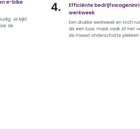
en e-bike
4.
Efficiënte bedrijfswageninr
werkweek
udig. Je kijkt
Een drukke werkweek en toch ru
naar de
als een luxe, maar vaak zit het v
de meest onderschatte plekken 