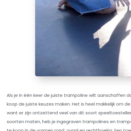
Als je in één keer de juiste trampoline wilt aanschaffen 
koop de juiste keuzes maken. Het is heel makkelijk om d
want er zijn ontzettend veel van dit soort speeltoestellen
soorten maten, heb je ingegraven trampolines en trampol
te koop in de vormen rond, ovaal en rechthoekig. Een toe