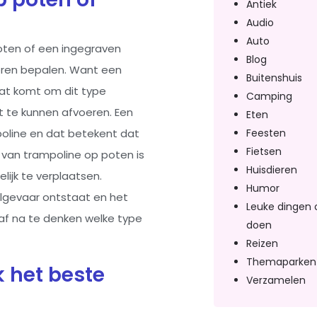
Antiek
Audio
Auto
oten of een ingegraven
Blog
voren bepalen. Want een
Buitenshuis
 Dat komt om dit type
Camping
t te kunnen afvoeren. Een
Eten
Feesten
poline en dat betekent dat
Fietsen
 van trampoline op poten is
Huisdieren
ijk te verplaatsen.
Humor
algevaar ontstaat en het
Leuke dingen 
raf na te denken welke type
doen
Reizen
Themaparken
 het beste
Verzamelen