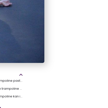
Welke maat trampoline past bij mijn tuin?
Kiezen voor een trampoline op poten of ingegraven trampoline?
Welke vorm trampoline kan ik het beste kiezen?
g