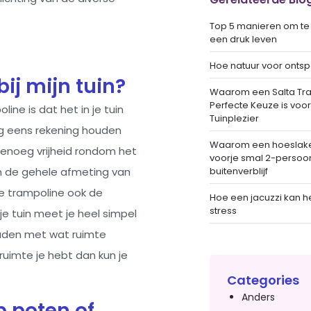
.
Top 5 manieren om te
een druk leven
Hoe natuur voor ontsp
ij mijn tuin?
Waarom een Salta Tr
Perfecte Keuze is voo
ine is dat het in je tuin
Tuinplezier
nog eens rekening houden
Waarom een hoeslake
genoeg vrijheid rondom het
voorje smal 2-persoon
buitenverblijf
dan de gehele afmeting van
de trampoline ook de
Hoe een jacuzzi kan h
stress
e tuin meet je heel simpel
ouden met wat ruimte
ruimte je hebt dan kun je
Categories
Anders
p poten of