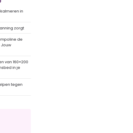
 kalmeren in
anning zorgt
ampoline de
r Jouw
n van 160×200
sbed in je
elpen tegen