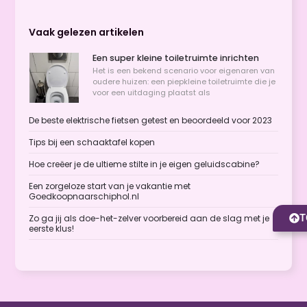
Vaak gelezen artikelen
Een super kleine toiletruimte inrichten
Het is een bekend scenario voor eigenaren van
oudere huizen: een piepkleine toiletruimte die je
voor een uitdaging plaatst als
De beste elektrische fietsen getest en beoordeeld voor 2023
Tips bij een schaaktafel kopen
Hoe creëer je de ultieme stilte in je eigen geluidscabine?
Een zorgeloze start van je vakantie met
Goedkoopnaarschiphol.nl
T
Zo ga jij als doe-het-zelver voorbereid aan de slag met je
eerste klus!