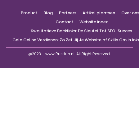
Product
Blog
Partners
Artikel plaatsen
Over on
Contact
Website index
Kwalitatieve Backlinks: De Sleutel Tot SEO-Succes
Geld Online Verdienen: Zo Zet Jij Je Website of Skills Om in I
@2023 – www.Rustfun.nl. All Right Reserved.