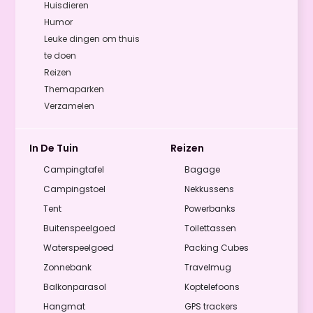
Huisdieren
Humor
Leuke dingen om thuis
te doen
Reizen
Themaparken
Verzamelen
In De Tuin
Reizen
Campingtafel
Bagage
Campingstoel
Nekkussens
Tent
Powerbanks
Buitenspeelgoed
Toilettassen
Waterspeelgoed
Packing Cubes
Zonnebank
Travelmug
Balkonparasol
Koptelefoons
Hangmat
GPS trackers