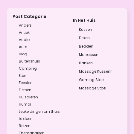
Post Categorie
In Het Huis
Anders
Kussen
Antiek
Deken
Audio
Bedden
Auto
Blog
Matrassen
Buitenshuis
Banken
Camping
Massage Kussenr
Eten
Gaming Stoel
Feesten
Massage Stoel
Fietsen
Huisdieren
Humor
Leuke dingen om thuis
te doen
Reizen
Themaparken