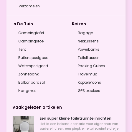
Verzamelen
In De Tuin
Reizen
Campingtafel
Bagage
Campingstoel
Nekkussens
Tent
Powerbanks
Buitenspeelgoed
Toilettassen
Waterspeelgoed
Packing Cubes
Zonnebank
Travelmug
Balkonparasol
Koptelefoons
Hangmat
GPS trackers
Vaak gelezen artikelen
Een super kleine toiletruimte inrichten
Het is een bekend scenario voor eigenaren van
oudere huizen: een piepkleine toiletruimte die je