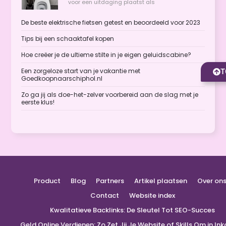
voor een uitdaging plaatst als
De beste elektrische fietsen getest en beoordeeld voor 2023
Tips bij een schaaktafel kopen
Hoe creëer je de ultieme stilte in je eigen geluidscabine?
Een zorgeloze start van je vakantie met
T
Goedkoopnaarschiphol.nl
Zo ga jij als doe-het-zelver voorbereid aan de slag met je
eerste klus!
Product
Blog
Partners
Artikel plaatsen
Over on
Contact
Website index
Kwalitatieve Backlinks: De Sleutel Tot SEO-Succes
Geld Online Verdienen: Zo Zet Jij Je Website of Skills Om in I