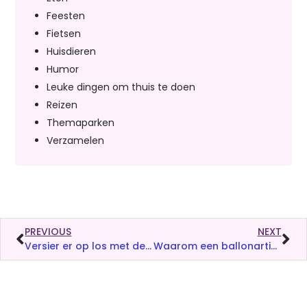
Feesten
Fietsen
Huisdieren
Humor
Leuke dingen om thuis te doen
Reizen
Themaparken
Verzamelen
PREVIOUS
NEXT
Versier er op los met de carnaval versiering van Vlaggenclub
Waarom een ballonartiest elk kinderfeestje onvergetelijk maakt