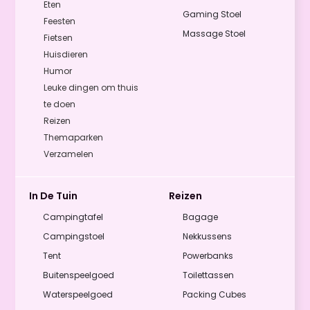
Eten
Gaming Stoel
Feesten
Massage Stoel
Fietsen
Huisdieren
Humor
Leuke dingen om thuis
te doen
Reizen
Themaparken
Verzamelen
In De Tuin
Reizen
Campingtafel
Bagage
Campingstoel
Nekkussens
Tent
Powerbanks
Buitenspeelgoed
Toilettassen
Waterspeelgoed
Packing Cubes