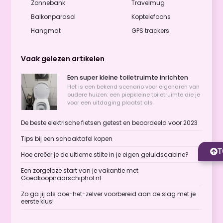
Zonnebank
Travelmug
Balkonparasol
Koptelefoons
Hangmat
GPS trackers
Vaak gelezen artikelen
Een super kleine toiletruimte inrichten
Het is een bekend scenario voor eigenaren van
oudere huizen: een piepkleine toiletruimte die je
voor een uitdaging plaatst als
De beste elektrische fietsen getest en beoordeeld voor 2023
Tips bij een schaaktafel kopen
T
Hoe creëer je de ultieme stilte in je eigen geluidscabine?
Een zorgeloze start van je vakantie met
Goedkoopnaarschiphol.nl
Zo ga jij als doe-het-zelver voorbereid aan de slag met je
eerste klus!