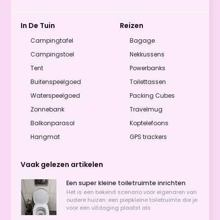
In De Tuin
Reizen
Campingtafel
Bagage
Campingstoel
Nekkussens
Tent
Powerbanks
Buitenspeelgoed
Toilettassen
Waterspeelgoed
Packing Cubes
Zonnebank
Travelmug
Balkonparasol
Koptelefoons
Hangmat
GPS trackers
Vaak gelezen artikelen
Een super kleine toiletruimte inrichten
Het is een bekend scenario voor eigenaren van
oudere huizen: een piepkleine toiletruimte die je
voor een uitdaging plaatst als