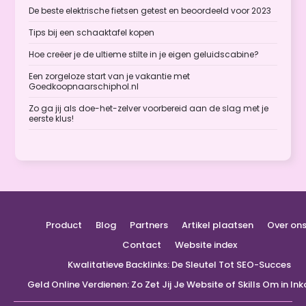
De beste elektrische fietsen getest en beoordeeld voor 2023
Tips bij een schaaktafel kopen
Hoe creëer je de ultieme stilte in je eigen geluidscabine?
Een zorgeloze start van je vakantie met
Goedkoopnaarschiphol.nl
Zo ga jij als doe-het-zelver voorbereid aan de slag met je
eerste klus!
Product
Blog
Partners
Artikel plaatsen
Over on
Contact
Website index
Kwalitatieve Backlinks: De Sleutel Tot SEO-Succes
Geld Online Verdienen: Zo Zet Jij Je Website of Skills Om in I