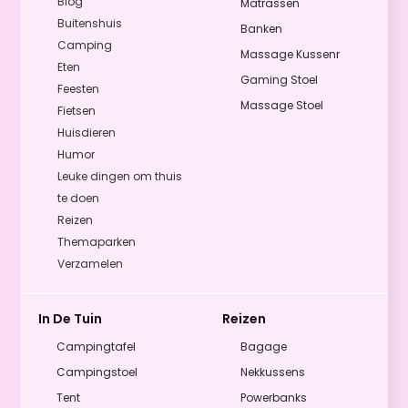
Blog
Matrassen
Buitenshuis
Banken
Camping
Massage Kussenr
Eten
Gaming Stoel
Feesten
Massage Stoel
Fietsen
Huisdieren
Humor
Leuke dingen om thuis
te doen
Reizen
Themaparken
Verzamelen
In De Tuin
Reizen
Campingtafel
Bagage
Campingstoel
Nekkussens
Tent
Powerbanks