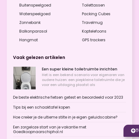
Buitenspeelgoed
Toilettassen
Waterspeelgoed
Packing Cubes
Zonnebank
Travelmug
Balkonparasol
Koptelefoons
Hangmat
GPS trackers
Vaak gelezen artikelen
Een super kleine toiletruimte inrichten
Het is een bekend scenario voor eigenaren van
oudere huizen: een piepkleine toiletruimte die je
voor een uitdaging plaatst als
De beste elektrische fietsen getest en beoordeeld voor 2023
Tips bij een schaaktafel kopen
Hoe creëer je de ultieme stilte in je eigen geluidscabine?
Een zorgeloze start van je vakantie met
T
Goedkoopnaarschiphol.nl