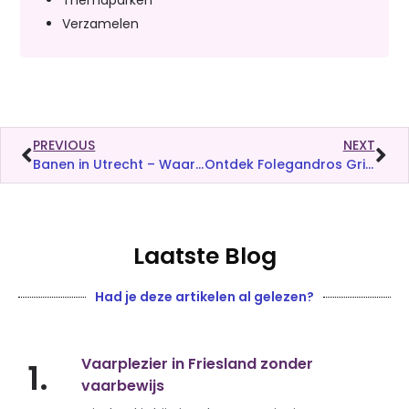
Verzamelen
PREVIOUS
NEXT
Banen in Utrecht – Waarop letten bij het zoeken naar een baan?
Ontdek Folegandros Griekenland nu voor een scherpe prijs
Laatste Blog
Had je deze artikelen al gelezen?
Vaarplezier in Friesland zonder
1.
vaarbewijs