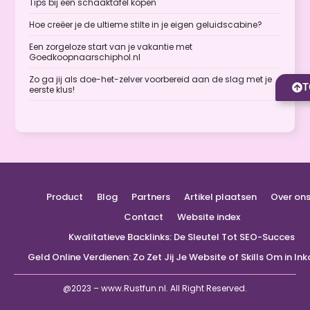
Tips bij een schaaktafel kopen
Hoe creëer je de ultieme stilte in je eigen geluidscabine?
Een zorgeloze start van je vakantie met
Goedkoopnaarschiphol.nl
Zo ga jij als doe-het-zelver voorbereid aan de slag met je
T
eerste klus!
Product
Blog
Partners
Artikel plaatsen
Over on
Contact
Website index
Kwalitatieve Backlinks: De Sleutel Tot SEO-Succes
Geld Online Verdienen: Zo Zet Jij Je Website of Skills Om in I
@2023 – www.Rustfun.nl. All Right Reserved.