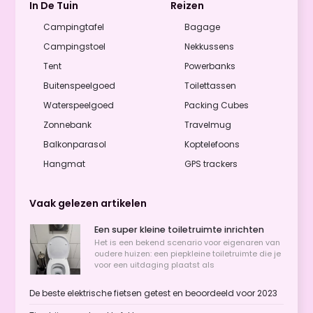
In De Tuin
Reizen
Campingtafel
Bagage
Campingstoel
Nekkussens
Tent
Powerbanks
Buitenspeelgoed
Toilettassen
Waterspeelgoed
Packing Cubes
Zonnebank
Travelmug
Balkonparasol
Koptelefoons
Hangmat
GPS trackers
Vaak gelezen artikelen
Een super kleine toiletruimte inrichten
Het is een bekend scenario voor eigenaren van
oudere huizen: een piepkleine toiletruimte die je
voor een uitdaging plaatst als
De beste elektrische fietsen getest en beoordeeld voor 2023