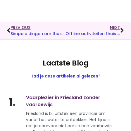
PREVIOUS
NEXT
Simpele dingen om thuis te doen zonder geld: 15 gratis en leuke ideeën voor een fijne dag thuis
Offline activiteiten thuis voor volwassenen: zo vind je rust en focus zonder afleiding
Laatste Blog
Had je deze artikelen al gelezen?
Vaarplezier in Friesland zonder
1.
vaarbewijs
Friesland is bij uitstek een provincie om
vanaf het water te ontdekken. Het fijne is
dat je daarvoor niet per se een vaarbewijs