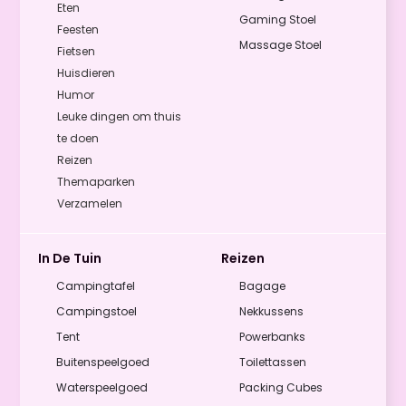
Eten
Gaming Stoel
Feesten
Massage Stoel
Fietsen
Huisdieren
Humor
Leuke dingen om thuis
te doen
Reizen
Themaparken
Verzamelen
In De Tuin
Reizen
Campingtafel
Bagage
Campingstoel
Nekkussens
Tent
Powerbanks
Buitenspeelgoed
Toilettassen
Waterspeelgoed
Packing Cubes