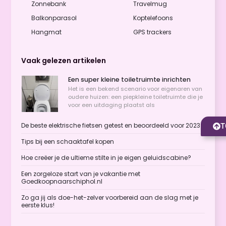
Zonnebank
Travelmug
Balkonparasol
Koptelefoons
Hangmat
GPS trackers
Vaak gelezen artikelen
Een super kleine toiletruimte inrichten
Het is een bekend scenario voor eigenaren van
oudere huizen: een piepkleine toiletruimte die je
voor een uitdaging plaatst als
De beste elektrische fietsen getest en beoordeeld voor 2023
T
Tips bij een schaaktafel kopen
Hoe creëer je de ultieme stilte in je eigen geluidscabine?
Een zorgeloze start van je vakantie met
Goedkoopnaarschiphol.nl
Zo ga jij als doe-het-zelver voorbereid aan de slag met je
eerste klus!