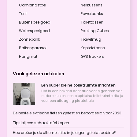
Campingstoel
Nekkussens
Tent
Powerbanks
Buitenspeelgoed
Toilettassen
Waterspeelgoed
Packing Cubes
Zonnebank
Travelmug
Balkonparasol
Koptelefoons
Hangmat
GPS trackers
Vaak gelezen artikelen
Een super kleine toiletruimte inrichten
Het is een bekend scenario voor eigenaren van
oudere huizen: een piepkleine toiletruimte die je
voor een uitdaging plaatst als
De beste elektrische fietsen getest en beoordeeld voor 2023
Tips bij een schaaktafel kopen
Hoe creëer je de ultieme stilte in je eigen geluidscabine?