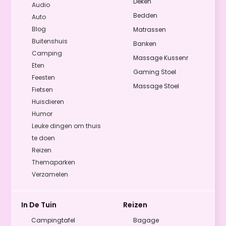
Deken
Audio
Bedden
Auto
Blog
Matrassen
Buitenshuis
Banken
Camping
Massage Kussenr
Eten
Gaming Stoel
Feesten
Massage Stoel
Fietsen
Huisdieren
Humor
Leuke dingen om thuis
te doen
Reizen
Themaparken
Verzamelen
In De Tuin
Reizen
Campingtafel
Bagage