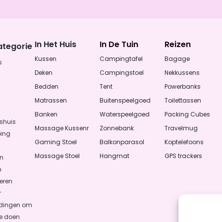
In Het Huis
In De Tuin
Reizen
ategorie
Kussen
Campingtafel
Bagage
s
Deken
Campingstoel
Nekkussens
Bedden
Tent
Powerbanks
Matrassen
Buitenspeelgoed
Toilettassen
Banken
Waterspeelgoed
Packing Cubes
shuis
Massage Kussenr
Zonnebank
Travelmug
ing
Gaming Stoel
Balkonparasol
Koptelefoons
Massage Stoel
Hangmat
GPS trackers
en
n
eren
r
 dingen om
te doen