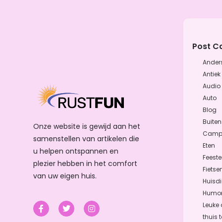
Post C
Ander
Antiek
Audio
Auto
Blog
Buiten
Onze website is gewijd aan het
Camp
samenstellen van artikelen die
Eten
u helpen ontspannen en
Feest
plezier hebben in het comfort
Fietse
van uw eigen huis.
Huisdi
Humo
Leuke
thuis 