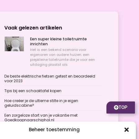
Vaak gelezen artikelen
Een super kleine toiletruimte
inrichten
Het is een bekend scenario voor
eigenaren van oudere huizen: een
piepkleine toiletruimte die je voor een
uitdaging plaatst als
De beste elektrische fietsen getest en beoordeeld
voor 2023
Tips bij een schaaktafel kopen
Hoe creëer je de ultieme stilte in je eigen
geluidscabine?
TOP
Een zorgeloze start van je vakantie met
Goedkoopnaarschiphol.nl
Beheer toestemming
Zo ga jij als doe-het-zelver voorbereid aan de slag
met je eerste klus!