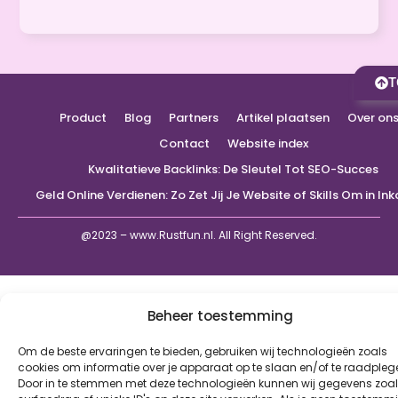
T
Product
Blog
Partners
Artikel plaatsen
Over on
Contact
Website index
Kwalitatieve Backlinks: De Sleutel Tot SEO-Succes
Geld Online Verdienen: Zo Zet Jij Je Website of Skills Om in I
@2023 – www.Rustfun.nl. All Right Reserved.
Beheer toestemming
Om de beste ervaringen te bieden, gebruiken wij technologieën zoals
cookies om informatie over je apparaat op te slaan en/of te raadpleg
Door in te stemmen met deze technologieën kunnen wij gegevens zoa