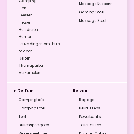
Camping
Massage Kussenr
Eten
Gaming Stoel
Feesten
Massage Stoel
Fietsen
Huisdieren
Humor
Leuke dingen om thuis
te doen
Reizen
Themaparken
Verzamelen
In De Tuin
Reizen
Campingtafel
Bagage
Campingstoel
Nekkussens
Tent
Powerbanks
Buitenspeelgoed
Toilettassen
Waterspeelgoed
Packing Cubes