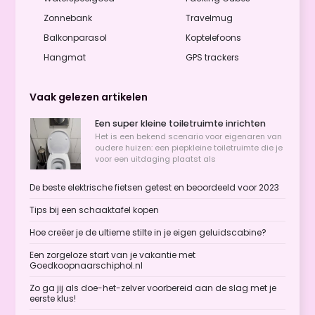
Zonnebank
Travelmug
Balkonparasol
Koptelefoons
Hangmat
GPS trackers
Vaak gelezen artikelen
Een super kleine toiletruimte inrichten
Het is een bekend scenario voor eigenaren van
oudere huizen: een piepkleine toiletruimte die je
voor een uitdaging plaatst als
De beste elektrische fietsen getest en beoordeeld voor 2023
Tips bij een schaaktafel kopen
Hoe creëer je de ultieme stilte in je eigen geluidscabine?
Een zorgeloze start van je vakantie met
Goedkoopnaarschiphol.nl
Zo ga jij als doe-het-zelver voorbereid aan de slag met je
eerste klus!