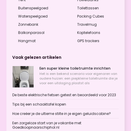
Buitenspeelgoed
Toilettassen
Waterspeelgoed
Packing Cubes
Zonnebank
Travelmug
Balkonparasol
Koptelefoons
Hangmat
GPS trackers
Vaak gelezen artikelen
Een super kleine toiletruimte inrichten
Het is een bekend scenario voor eigenaren van
oudere huizen: een piepkleine toiletruimte die je
voor een uitdaging plaatst als
De beste elektrische fietsen getest en beoordeeld voor 2023
Tips bij een schaaktafel kopen
Hoe creëer je de ultieme stilte in je eigen geluidscabine?
Een zorgeloze start van je vakantie met
Goedkoopnaarschiphol.nl