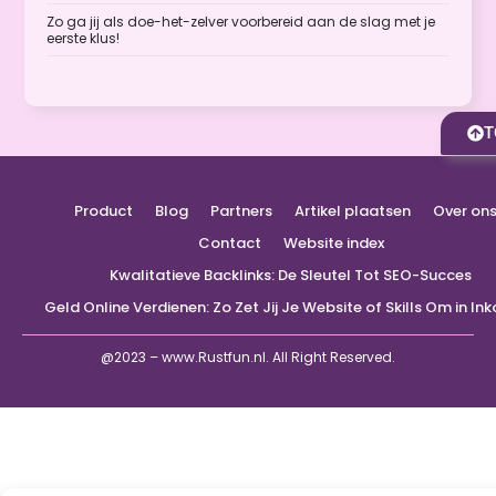
Zo ga jij als doe-het-zelver voorbereid aan de slag met je
eerste klus!
T
Product
Blog
Partners
Artikel plaatsen
Over on
Contact
Website index
Kwalitatieve Backlinks: De Sleutel Tot SEO-Succes
Geld Online Verdienen: Zo Zet Jij Je Website of Skills Om in I
@2023 – www.Rustfun.nl. All Right Reserved.