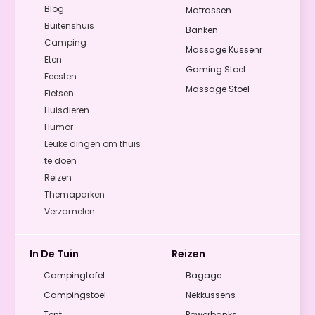
Blog
Matrassen
Buitenshuis
Banken
Camping
Massage Kussenr
Eten
Gaming Stoel
Feesten
Massage Stoel
Fietsen
Huisdieren
Humor
Leuke dingen om thuis
te doen
Reizen
Themaparken
Verzamelen
In De Tuin
Reizen
Campingtafel
Bagage
Campingstoel
Nekkussens
Tent
Powerbanks